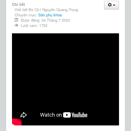
Chi tiết
Viết bởi
Bs Ck1 Nguyễn Quang Trọng
Chuyên mục:
Sản phụ khoa
Được đăng: 04 Tháng 7 2023
Lượt xem: 1752