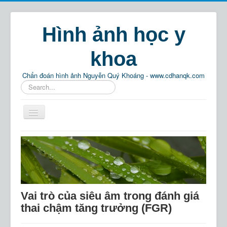
Hình ảnh học y
khoa
Chẩn đoán hình ảnh Nguyễn Quý Khoáng - www.cdhanqk.com
Tìm
kiếm...
Home
Chẩn đoán hình ảnh
Phật pháp
Thông tin
Vai trò của siêu âm trong đánh giá
Giải trí
thai chậm tăng trưởng (FGR)
Tìm kiếm