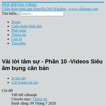
Hình ảnh học y khoa
Chẩn đoán hình ảnh Nguyễn Quý Khoáng - www.cdhanqk.com
Tìm kiếm...
Home
Chẩn đoán hình ảnh
Phật pháp
Thông tin
Giải trí
Tìm kiếm
Vài lời tâm sự - Phần 10 -Videos Siêu
âm bụng căn bản
In bài này
Gửi Email bài này
Chi tiết
Viết bởi
cdhanqk
Chuyên mục:
Thông tin
Được đăng: 09 Tháng 7 2020