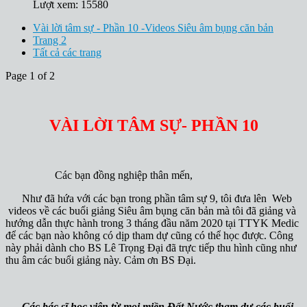
Lượt xem: 15580
Vài lời tâm sự - Phần 10 -Videos Siêu âm bụng căn bản
Trang 2
Tất cả các trang
Page 1 of 2
VÀI LỜI TÂM SỰ- PHẦN
10
Các bạn đồng nghiệp thân mến,
Như đã hứa với các bạn trong phần tâm sự 9, tôi đưa lên Web
videos về các buổi giảng Siêu âm bụng căn bản mà tôi đã giảng và
hướng dẫn thực hành trong 3 tháng đầu năm 2020 tại TTYK Medic
để các bạn nào không có dịp tham dự cũng có thể học được. Công
này phải dành cho BS Lê Trọng Đại đã trực tiếp thu hình cũng như
thu âm các buổi giảng này. Cảm ơn BS Đại.
Các bác sĩ học viên từ mọi miền Đất Nước tham dự các buổi