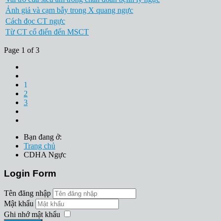
Ảnh giả và cạm bẫy trong X quang ngực
Cách đọc CT ngực
Từ CT cổ điển đến MSCT
Page 1 of 3
1
2
3
Bạn đang ở:
Trang chủ
CDHA Ngực
Login Form
Tên đăng nhập
Mật khẩu
Ghi nhớ mật khẩu