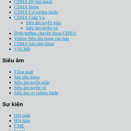
CDHA Hệ tim mạch
CDHA Bụng
CDHA Cơ xương khớp
CDHA Giáp Vú
Siêu âm tuyến giáp
Siêu âm tuyến vú
Định hướng chuyên khoa CĐHA
Videos Siêu âm bụng căn bản
CDHA Sản phụ khoa
VSUM8
Siêu âm
Tổng quát
Sản phụ khoa
Siêu âm tuyến giáp
Siêu âm tuyến vú
Siêu âm cơ xương khớp
Sự kiện
Hội nghị
Hội thảo
CME