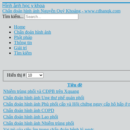
Hình ảnh học y khoa
Chẩn đoán hình ảnh Nguyễn Quý Khoáng - www.cdhanqk.com
Tìm kiếm...
Home
Chẩn đoán hình ảnh
Phật pháp
Thông tin
Giải trí
Tìm kiếm
Hiển thị #
Tiêu đề
Nhiễm trùng phổi và CĐPB trên Xquang
Chẩn đoán hình ảnh Ung thư phế quản phổi
Chẩn đoán hình ảnh Phù phổi cấp và Hội chứng nguy cấp hô hấp ở 
Chẩn đoán hình ảnh COPD
Chẩn đoán hình ảnh Lao phổi
Chẩn đoán hình ảnh Nhiễm trùng phổi
Vai trò của siêu âm trong chẩn đoán bệnh lý ngực