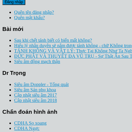
Đăng nhập
Quên tên đăng nhập?
Quên mật khẩu?
Bài mới
Sau khi chết tánh biết có biến mất không?
Hiểu lý nhân duyên sẽ nắm được tánh không - chữ Không tro
TÁNH KHÔNG VÀ VẬT LÝ: Thực Tại Không Như Ta Nghĩ 
ĐỨC PHẬT VÀ THUYẾT ĐA VŨ TRỤ - Sự Thật Ẩn Sau T
Siêu âm động mạch thận
Dr Trọng
Siêu âm Doppler - Tổng quát
Siêu âm Sản phụ khoa
Cập nhật siêu âm 2017
Cập nhật siêu âm 2018
Chẩn đoán hình ảnh
CDHA Sọ xoang
CDHA Ngực