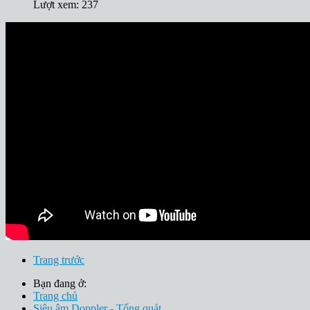
Lượt xem: 237
Trang trước
Bạn đang ở:
Trang chủ
Siêu âm Doppler - Tổng quát