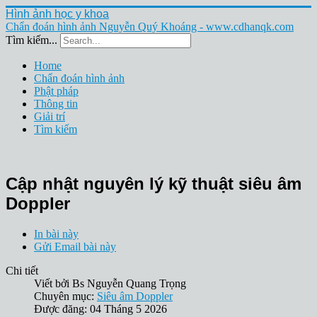
Hình ảnh học y khoa
Chẩn đoán hình ảnh Nguyễn Quý Khoáng - www.cdhanqk.com
Tìm kiếm...
Home
Chẩn đoán hình ảnh
Phật pháp
Thông tin
Giải trí
Tìm kiếm
Cập nhật nguyên lý kỹ thuật siêu âm
Doppler
In bài này
Gửi Email bài này
Chi tiết
Viết bởi
Bs Nguyễn Quang Trọng
Chuyên mục:
Siêu âm Doppler
Được đăng: 04 Tháng 5 2026