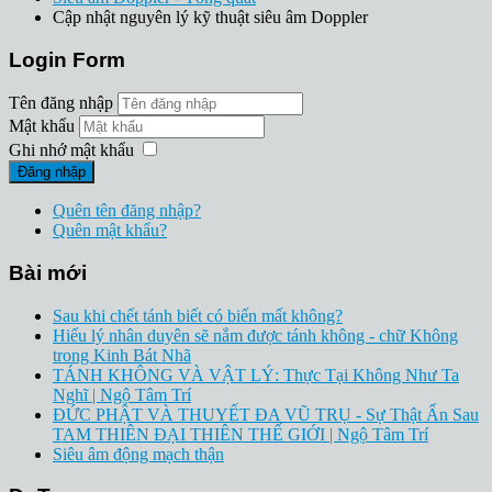
Cập nhật nguyên lý kỹ thuật siêu âm Doppler
Login Form
Tên đăng nhập
Mật khẩu
Ghi nhớ mật khẩu
Đăng nhập
Quên tên đăng nhập?
Quên mật khẩu?
Bài mới
Sau khi chết tánh biết có biến mất không?
Hiểu lý nhân duyên sẽ nắm được tánh không - chữ Không
trong Kinh Bát Nhã
TÁNH KHÔNG VÀ VẬT LÝ: Thực Tại Không Như Ta
Nghĩ | Ngộ Tâm Trí
ĐỨC PHẬT VÀ THUYẾT ĐA VŨ TRỤ - Sự Thật Ẩn Sau
TAM THIÊN ĐẠI THIÊN THẾ GIỚI | Ngộ Tâm Trí
Siêu âm động mạch thận