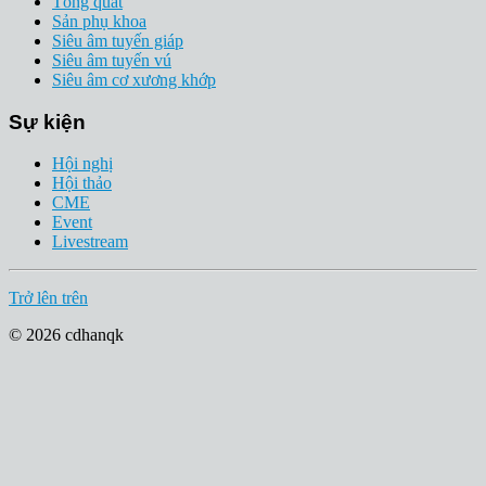
Tổng quát
Sản phụ khoa
Siêu âm tuyến giáp
Siêu âm tuyến vú
Siêu âm cơ xương khớp
Sự kiện
Hội nghị
Hội thảo
CME
Event
Livestream
Trở lên trên
© 2026 cdhanqk