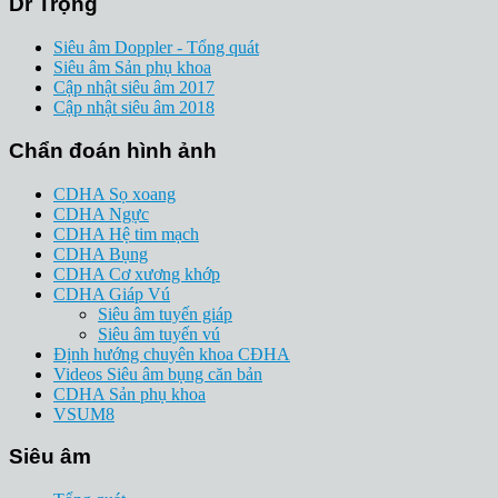
Dr Trọng
Siêu âm Doppler - Tổng quát
Siêu âm Sản phụ khoa
Cập nhật siêu âm 2017
Cập nhật siêu âm 2018
Chẩn đoán hình ảnh
CDHA Sọ xoang
CDHA Ngực
CDHA Hệ tim mạch
CDHA Bụng
CDHA Cơ xương khớp
CDHA Giáp Vú
Siêu âm tuyến giáp
Siêu âm tuyến vú
Định hướng chuyên khoa CĐHA
Videos Siêu âm bụng căn bản
CDHA Sản phụ khoa
VSUM8
Siêu âm