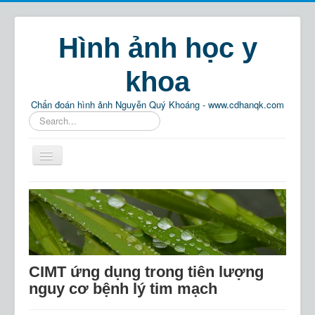
Hình ảnh học y
khoa
Chẩn đoán hình ảnh Nguyễn Quý Khoáng - www.cdhanqk.com
Tìm
kiếm...
Home
Chẩn đoán hình ảnh
Phật pháp
Thông tin
CIMT ứng dụng trong tiên lượng
Giải trí
nguy cơ bệnh lý tim mạch
Tìm kiếm