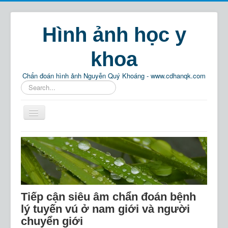
Hình ảnh học y
khoa
Chẩn đoán hình ảnh Nguyễn Quý Khoáng - www.cdhanqk.com
Tìm
kiếm...
Home
Chẩn đoán hình ảnh
Phật pháp
Thông tin
Tiếp cận siêu âm chẩn đoán bệnh
Giải trí
lý tuyến vú ở nam giới và người
chuyển giới
Tìm kiếm