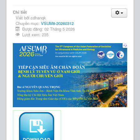
Chi tiết
Viết bởi
cdhanqk
Chuyên mục:
VSUM8-20260312
Được đăng: 02 Tháng 5 2026
Lượt xem: 235