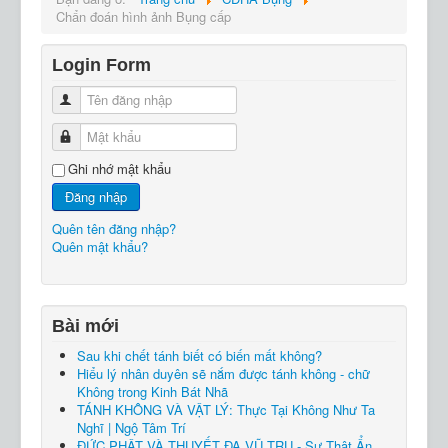
Chẩn đoán hình ảnh Bụng cấp
Login Form
Tên đăng nhập
Mật khẩu
Ghi nhớ mật khẩu
Đăng nhập
Quên tên đăng nhập?
Quên mật khẩu?
Bài mới
Sau khi chết tánh biết có biến mất không?
Hiểu lý nhân duyên sẽ nắm được tánh không - chữ
Không trong Kinh Bát Nhã
TÁNH KHÔNG VÀ VẬT LÝ: Thực Tại Không Như Ta
Nghĩ | Ngộ Tâm Trí
ĐỨC PHẬT VÀ THUYẾT ĐA VŨ TRỤ - Sự Thật Ẩn