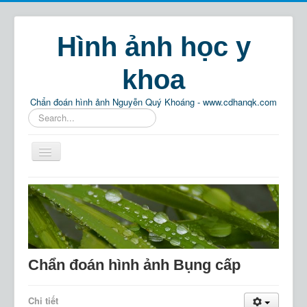
Hình ảnh học y
khoa
Chẩn đoán hình ảnh Nguyễn Quý Khoáng - www.cdhanqk.com
Tìm
kiếm...
Home
Chẩn đoán hình ảnh
Phật pháp
Thông tin
Chẩn đoán hình ảnh Bụng cấp
Giải trí
Chi tiết
Tìm kiếm