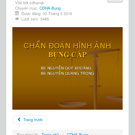
Viết bởi
cdhanqk
Chuyên mục:
CĐHA-Bụng
Được đăng: 03 Tháng 5 2016
Lượt xem: 5485
Trang trước
Bạn đang ở:
Trang chủ
CDHA Bụng