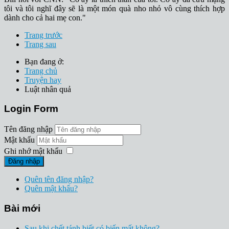
tôi và tôi nghĩ đây sẽ là một món quà nho nhỏ vô cùng thích hợp
dành cho cả hai mẹ con."
Trang trước
Trang sau
Bạn đang ở:
Trang chủ
Truyện hay
Luật nhân quả
Login Form
Tên đăng nhập
Mật khẩu
Ghi nhớ mật khẩu
Đăng nhập
Quên tên đăng nhập?
Quên mật khẩu?
Bài mới
Sau khi chết tánh biết có biến mất không?