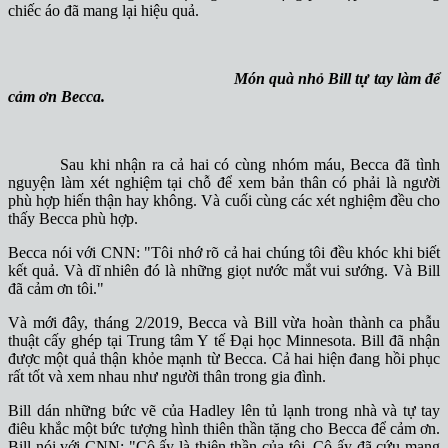
chiếc áo đã mang lại hiệu quả.
Món quà nhỏ Bill tự tay làm để
cảm ơn Becca.
Sau khi nhận ra cả hai có cùng nhóm máu, Becca đã tình
nguyện làm xét nghiệm tại chỗ để xem bản thân có phải là người
phù hợp hiến thận hay không. Và cuối cùng các xét nghiệm đều cho
thấy Becca phù hợp.
Becca nói với CNN: "Tôi nhớ rõ cả hai chúng tôi đều khóc khi biết
kết quả. Và dĩ nhiên đó là những giọt nước mắt vui sướng. Và Bill
đã cảm ơn tôi."
Và mới đây, tháng 2/2019, Becca và Bill vừa hoàn thành ca phẫu
thuật cấy ghép tại Trung tâm Y tế Đại học Minnesota. Bill đã nhận
được một quả thận khỏe mạnh từ Becca. Cả hai hiện đang hồi phục
rất tốt và xem nhau như người thân trong gia đình.
Bill dán những bức vẽ của Hadley lên tủ lạnh trong nhà và tự tay
điêu khắc một bức tượng hình thiên thần tặng cho Becca để cảm ơn.
Bill nói với CNN: "Cô ấy là thiên thần của tôi. Cô ấy đã cứu mạng