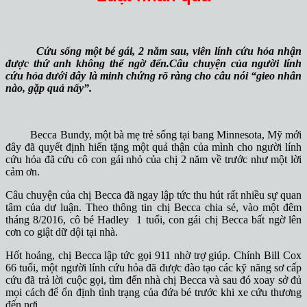
Cứu sống một bé gái, 2 năm sau, viên lính cứu hỏa nhận
được thứ anh không thể ngờ đến.Câu chuyện của người lính
cứu hỏa dưới đây là minh chứng rõ ràng cho câu nói “gieo nhân
nào, gặp quả nấy”.
Becca Bundy, một bà mẹ trẻ sống tại bang Minnesota, Mỹ mới
đây đã quyết định hiến tặng một quả thận của mình cho người lính
cứu hỏa đã cứu cô con gái nhỏ của chị 2 năm về trước như một lời
cảm ơn.
Câu chuyện của chị Becca đã ngay lập tức thu hút rất nhiều sự quan
tâm của dư luận. Theo thông tin chị Becca chia sẻ, vào một đêm
tháng 8/2016, cô bé Hadley 1 tuổi, con gái chị Becca bất ngờ lên
cơn co giật dữ dội tại nhà.
Hốt hoảng, chị Becca lập tức gọi 911 nhờ trợ giúp. Chính Bill Cox
66 tuổi, một người lính cứu hỏa đã được đào tạo các kỹ năng sơ cấp
cứu đã trả lời cuộc gọi, tìm đến nhà chị Becca và sau đó xoay sở đủ
mọi cách để ổn định tình trạng của đứa bé trước khi xe cứu thương
đến nơi.