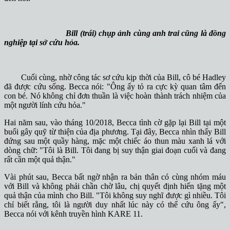
Bill (trái) chụp ảnh cùng anh trai cũng là đồng
nghiệp tại sở cứu hỏa.
Cuối cùng, nhờ công tác sơ cứu kịp thời của Bill, cô bé Hadley
đã được cứu sống. Becca nói: "Ông ấy tỏ ra cực kỳ quan tâm đến
con bé. Nó không chỉ đơn thuần là việc hoàn thành trách nhiệm của
một người lính cứu hỏa."
Hai năm sau, vào tháng 10/2018, Becca tình cờ gặp lại Bill tại một
buổi gây quỹ từ thiện của địa phương. Tại đây, Becca nhìn thấy Bill
đứng sau một quầy hàng, mặc một chiếc áo thun màu xanh lá với
dòng chữ: "Tôi là Bill. Tôi đang bị suy thận giai đoạn cuối và đang
rất cần một quả thận."
Vài phút sau, Becca bất ngờ nhận ra bản thân có cùng nhóm máu
với Bill và không phải chần chờ lâu, chị quyết định hiến tặng một
quả thận của mình cho Bill. "Tôi không suy nghĩ được gì nhiều. Tôi
chỉ biết rằng, tôi là người duy nhất lúc này có thể cứu ông ấy",
Becca nói với kênh truyền hình KARE 11.