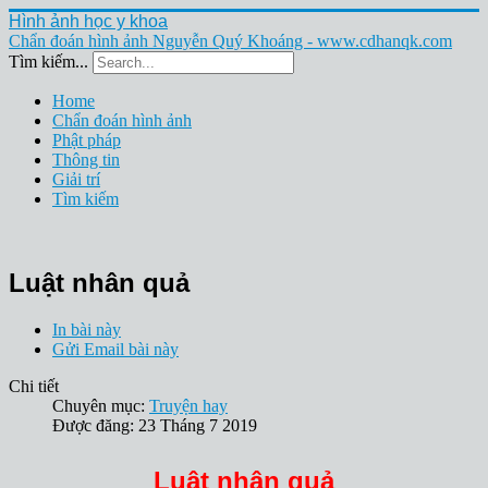
Hình ảnh học y khoa
Chẩn đoán hình ảnh Nguyễn Quý Khoáng - www.cdhanqk.com
Tìm kiếm...
Home
Chẩn đoán hình ảnh
Phật pháp
Thông tin
Giải trí
Tìm kiếm
Luật nhân quả
In bài này
Gửi Email bài này
Chi tiết
Chuyên mục:
Truyện hay
Được đăng: 23 Tháng 7 2019
Luật nhân quả