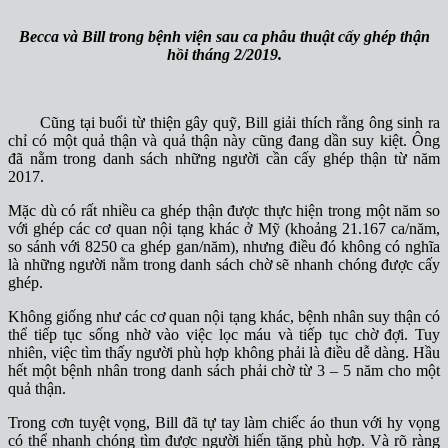
Becca và Bill trong bệnh viện sau ca phẫu thuật cấy ghép thận
hồi tháng 2/2019.
Cũng tại buổi từ thiện gây quỹ, Bill giải thích rằng ông sinh ra
chỉ có một quả thận và quả thận này cũng đang dần suy kiệt. Ông
đã nằm trong danh sách những người cần cấy ghép thận từ năm
2017.
Mặc dù có rất nhiều ca ghép thận được thực hiện trong một năm so
với ghép các cơ quan nội tạng khác ở Mỹ (khoảng 21.167 ca/năm,
so sánh với 8250 ca ghép gan/năm), nhưng điều đó không có nghĩa
là những người nằm trong danh sách chờ sẽ nhanh chóng được cấy
ghép.
Không giống như các cơ quan nội tạng khác, bệnh nhân suy thận có
thể tiếp tục sống nhờ vào việc lọc máu và tiếp tục chờ đợi. Tuy
nhiên, việc tìm thấy người phù hợp không phải là điều dễ dàng. Hầu
hết một bệnh nhân trong danh sách phải chờ từ 3 – 5 năm cho một
quả thận.
Trong cơn tuyệt vọng, Bill đã tự tay làm chiếc áo thun với hy vọng
có thể nhanh chóng tìm được người hiến tặng phù hợp. Và rõ ràng